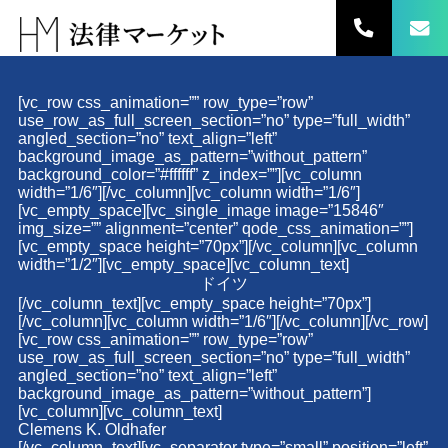
コ
ン
テ
ン
ツ
[vc_row css_animation=”” row_type=”row”
へ
use_row_as_full_screen_section=”no” type=”full_width”
ス
angled_section=”no” text_align=”left”
キ
background_image_as_pattern=”without_pattern”
background_color=”#ffffff” z_index=””][vc_column
ッ
width=”1/6″][/vc_column][vc_column width=”1/6″]
プ
[vc_empty_space][vc_single_image image=”15846″
img_size=”” alignment=”center” qode_css_animation=””]
[vc_empty_space height=”70px”][/vc_column][vc_column
width=”1/2″][vc_empty_space][vc_column_text]
ドイツ
[/vc_column_text][vc_empty_space height=”70px”]
[/vc_column][vc_column width=”1/6″][/vc_column][/vc_row]
[vc_row css_animation=”” row_type=”row”
use_row_as_full_screen_section=”no” type=”full_width”
angled_section=”no” text_align=”left”
background_image_as_pattern=”without_pattern”]
[vc_column][vc_column_text]
Clemens K. Oldhafer
[/vc_column_text][vc_separator type=”small” position=”left”