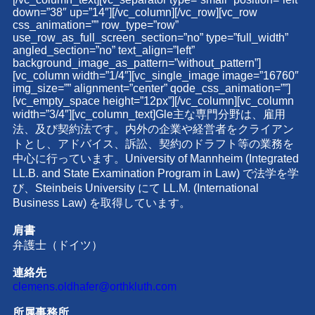
down=”38″ up=”14″][/vc_column][/vc_row][vc_row
css_animation=”” row_type=”row”
use_row_as_full_screen_section=”no” type=”full_width”
angled_section=”no” text_align=”left”
background_image_as_pattern=”without_pattern”]
[vc_column width=”1/4″][vc_single_image image=”16760″
img_size=”” alignment=”center” qode_css_animation=””]
[vc_empty_space height=”12px”][/vc_column][vc_column
width=”3/4″][vc_column_text]Gle主な専門分野は、雇用
法、及び契約法です。内外の企業や経営者をクライアン
トとし、アドバイス、訴訟、契約のドラフト等の業務を
中心に行っています。University of Mannheim (Integrated
LL.B. and State Examination Program in Law) で法学を学
び、Steinbeis University にて LL.M. (International
Business Law) を取得しています。
肩書
弁護士（ドイツ）
連絡先
clemens.oldhafer@orthkluth.com
所属事務所