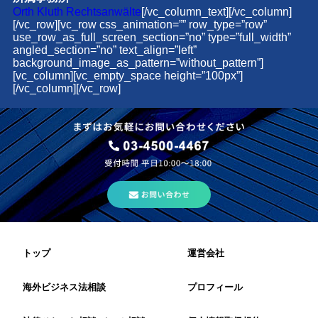
Orth Kluth Rechtsanwälte
[/vc_column_text][/vc_column]
[/vc_row][vc_row css_animation=”” row_type=”row”
use_row_as_full_screen_section=”no” type=”full_width”
angled_section=”no” text_align=”left”
background_image_as_pattern=”without_pattern”]
[vc_column][vc_empty_space height=”100px”]
[/vc_column][/vc_row]
トップ
運営会社
海外ビジネス法相談
プロフィール