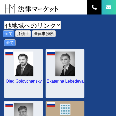
コ
ン
テ
ン
ツ
へ
全て
弁護士
法律事務所
ス
キ
全て
ッ
プ
Oleg Golovchansky
Ekaterina Lebedeva