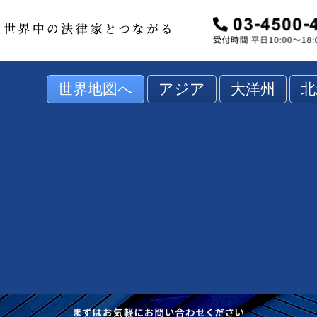
世界地図へ
アジア
大洋州
北