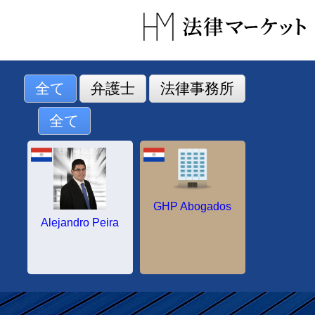
コ
ン
テ
ン
ツ
へ
全て
弁護士
法律事務所
ス
キ
全て
ッ
プ
GHP Abogados
Alejandro Peira