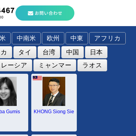
米
中南米
欧州
中東
アフリカ
ンカ
タイ
台湾
中国
日本
マレーシア
ミャンマー
ラオス
ba Gumis
KHONG Siong Sie