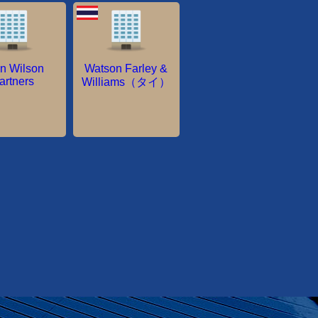
n Wilson
Watson Farley &
artners
Williams（タイ）