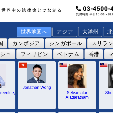
世界地図へ
アジア
大洋州
北
国
カンボジア
シンガポール
スリラ
デシュ
フィリピン
ベトナム
香港
Jonathan Wong
Greenlee,
Selvamalar
She
Alagaratnam