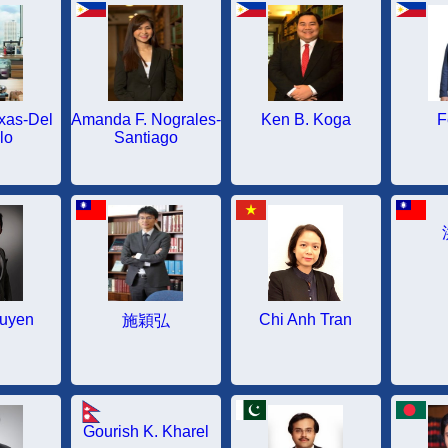
xas-Del
Amanda F. Nograles-
Ken B. Koga
F
lo
Santiago
uyen
Chi Anh Tran
施穎弘
Gourish K. Kharel