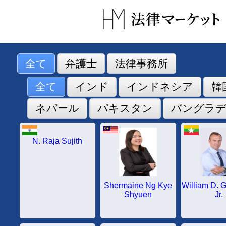
コ
ン
テ
ン
ツ
へ
全て
弁護士
法律事務所
ス
キ
全て
インド
インドネシア
韓
ッ
プ
ネパール
パキスタン
バングラ
N. Raja Sujith
Shermaine Ng Kye
William D. 
Shyuen
Jr.