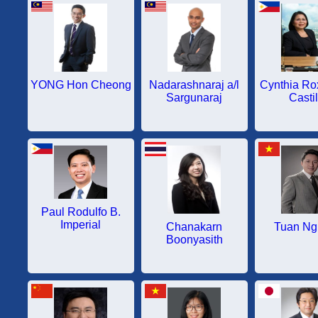
YONG Hon Cheong
Nadarashnaraj a/l
Cynthia Ro
Sargunaraj
Castil
Paul Rodulfo B.
Imperial
Chanakarn
Tuan Ng
Boonyasith