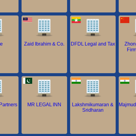
ne
Zaid Ibrahim & Co.
DFDL Legal and Tax
Zhon
Fi
Partners
MR LEGAL INN
Lakshmikumaran &
Majmuda
Sridharan