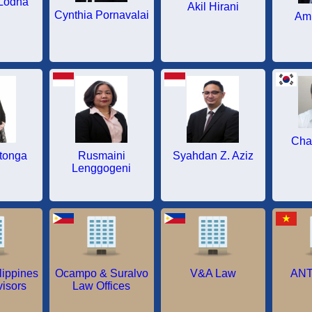
Lodha
Akil Hirani
Cynthia Pornavalai
Amr
Cha
itonga
Rusmaini
Syahdan Z. Aziz
Lenggogeni
lippines
Ocampo & Suralvo
V&A Law
ANT
visors
Law Offices