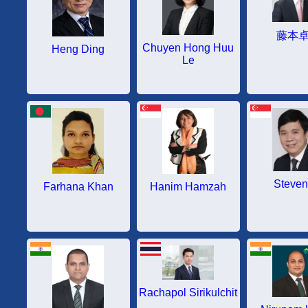
藤本
Chuyen Hong Huu
Heng Ding
Le
Steven
Farhana Khan
Hanim Hamzah
Rachapol Sirikulchit