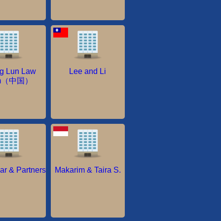
g Lun Law
Lee and Li
rm（中国）
r & Partners
Makarim & Taira S.