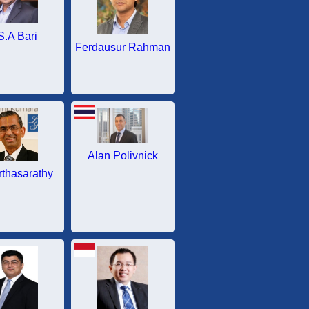
S.A Bari
Ferdausur Rahman
Alan Polivnick
rthasarathy