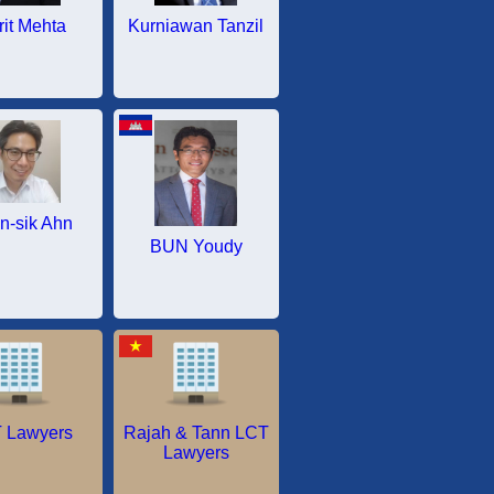
it Mehta
Kurniawan Tanzil
n-sik Ahn
BUN Youdy
 Lawyers
Rajah & Tann LCT
Lawyers