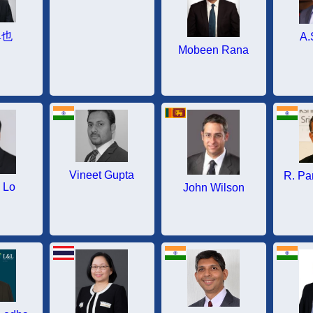
卓也
A.
Mobeen Rana
Vineet Gupta
R. Pa
 Lo
John Wilson