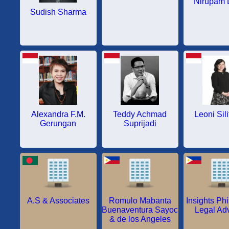
Nirupam 
Sudish Sharma
Alexandra F.M.
Teddy Achmad
Leoni Sil
Gerungan
Suprijadi
A.S & Associates
Romulo Mabanta
Insights Phi
Buenaventura Sayoc
Legal Ad
& de los Angeles