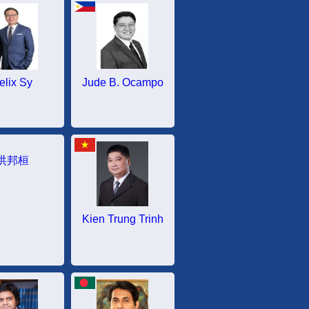
elix Sy
Jude B. Ocampo
洪邦桓
Kien Trung Trinh