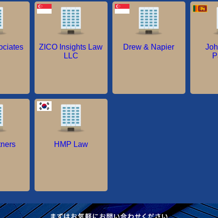
ociates
ZICO Insights Law
Drew & Napier
Joh
LLC
P
tners
HMP Law